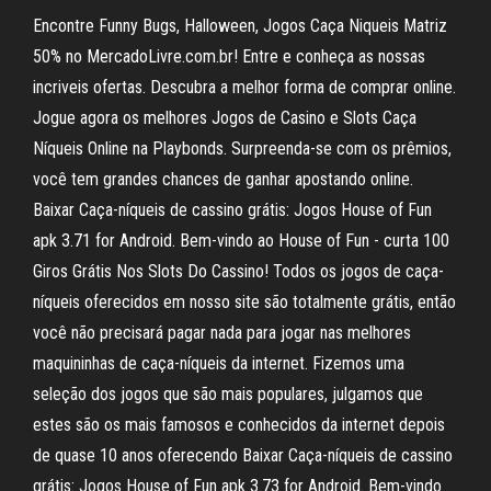
Encontre Funny Bugs, Halloween, Jogos Caça Niqueis Matriz
50% no MercadoLivre.com.br! Entre e conheça as nossas
incriveis ofertas. Descubra a melhor forma de comprar online.
Jogue agora os melhores Jogos de Casino e Slots Caça
Níqueis Online na Playbonds. Surpreenda-se com os prêmios,
você tem grandes chances de ganhar apostando online.
Baixar Caça-níqueis de cassino grátis: Jogos House of Fun
apk 3.71 for Android. Bem-vindo ao House of Fun - curta 100
Giros Grátis Nos Slots Do Cassino! Todos os jogos de caça-
níqueis oferecidos em nosso site são totalmente grátis, então
você não precisará pagar nada para jogar nas melhores
maquininhas de caça-níqueis da internet. Fizemos uma
seleção dos jogos que são mais populares, julgamos que
estes são os mais famosos e conhecidos da internet depois
de quase 10 anos oferecendo Baixar Caça-níqueis de cassino
grátis: Jogos House of Fun apk 3.73 for Android. Bem-vindo