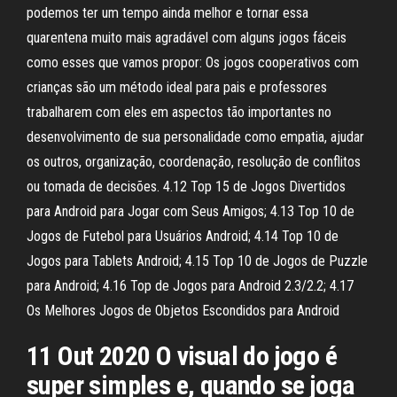
podemos ter um tempo ainda melhor e tornar essa
quarentena muito mais agradável com alguns jogos fáceis
como esses que vamos propor: Os jogos cooperativos com
crianças são um método ideal para pais e professores
trabalharem com eles em aspectos tão importantes no
desenvolvimento de sua personalidade como empatia, ajudar
os outros, organização, coordenação, resolução de conflitos
ou tomada de decisões. 4.12 Top 15 de Jogos Divertidos
para Android para Jogar com Seus Amigos; 4.13 Top 10 de
Jogos de Futebol para Usuários Android; 4.14 Top 10 de
Jogos para Tablets Android; 4.15 Top 10 de Jogos de Puzzle
para Android; 4.16 Top de Jogos para Android 2.3/2.2; 4.17
Os Melhores Jogos de Objetos Escondidos para Android
11 Out 2020 O visual do jogo é
super simples e, quando se joga