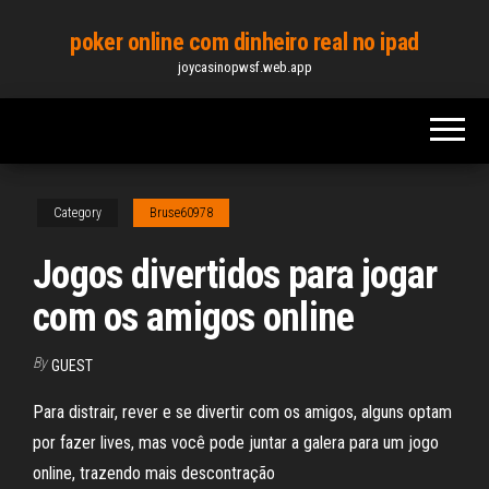
Skip
poker online com dinheiro real no ipad
to
joycasinopwsf.web.app
the
content
Category
Bruse60978
Jogos divertidos para jogar
com os amigos online
By
GUEST
Para distrair, rever e se divertir com os amigos, alguns optam
por fazer lives, mas você pode juntar a galera para um jogo
online, trazendo mais descontração