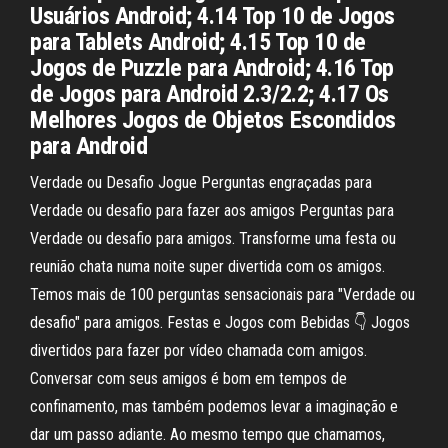
Usuários Android; 4.14 Top 10 de Jogos
para Tablets Android; 4.15 Top 10 de
Jogos de Puzzle para Android; 4.16 Top
de Jogos para Android 2.3/2.2; 4.17 Os
Melhores Jogos de Objetos Escondidos
para Android
Verdade ou Desafio Jogue Perguntas engraçadas para
Verdade ou desafio para fazer aos amigos Perguntas para
Verdade ou desafio para amigos. Transforme uma festa ou
reunião chata numa noite super divertida com os amigos.
Temos mais de 100 perguntas sensacionais para "Verdade ou
desafio" para amigos. Festas e Jogos com Bebidas 👇 Jogos
divertidos para fazer por vídeo chamada com amigos.
Conversar com seus amigos é bom em tempos de
confinamento, mas também podemos levar a imaginação e
dar um passo adiante. Ao mesmo tempo que chamamos,