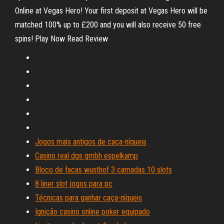
Online at Vegas Hero! Your first deposit at Vegas Hero will be
matched 100% up to £200 and you will also receive 50 free
spins! Play Now Read Review
Jogos mais antigos de caça-níqueis
Casino real dgs gmbh espelkamp
Bloco de facas wusthof 3 camadas 10 slots
8 liner slot jogos para pc
Técnicas para ganhar caça-níqueis
Ignição casino online poker equipado