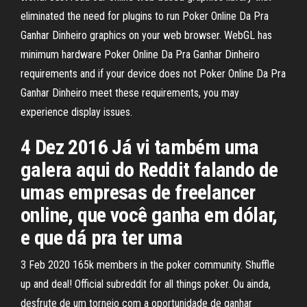
eliminated the need for plugins to run Poker Online Da Pra
Ganhar Dinheiro graphics on your web browser. WebGL has
minimum hardware Poker Online Da Pra Ganhar Dinheiro
requirements and if your device does not Poker Online Da Pra
Ganhar Dinheiro meet these requirements, you may
experience display issues.
4 Dez 2016 Já vi também uma
galera aqui do Reddit falando de
umas empresas de freelancer
online, que você ganha em dólar,
e que dá pra ter uma
3 Feb 2020 165k members in the poker community. Shuffle
up and deal! Official subreddit for all things poker. Ou ainda,
desfrute de um torneio com a oportunidade de ganhar