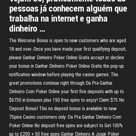
pessoas já conhecem alguém que
trabalha na internet e ganha
dinheiro …
The Welcome Bonus is open to new customers who are aged
18 and over. Once you have made your first qualifying deposit,
please Ganhar Dinheiro Poker Online Gratis accept or decline
your bonus in Ganhar Dinheiro Poker Online Gratis the pop-up
notification window before playing the casino games. The
great promotions continue right through Da Pra Ganhar
Dinheiro Com Poker Online your first five deposits with up to
$6750 in bonuses plus 150 free spins to enjoy! Claim $75 No
Deposit Bonus! This no deposit bonus is available to new
7Spins Casino customers only. Da Pra Ganhar Dinheiro Com
Poker Online No deposit free spins are subject to Get 100%
up to £200 + 50 free spins Ganhar Dinheiro A Jogar Poker