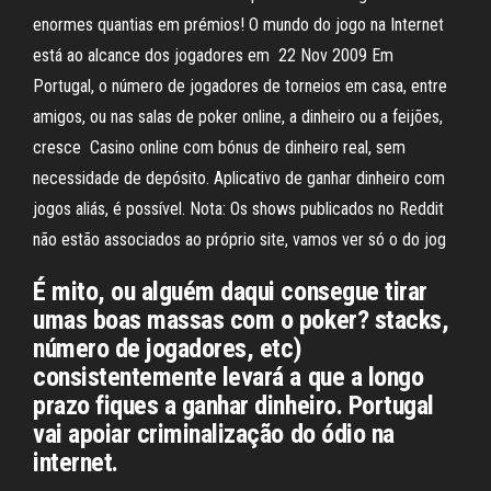
enormes quantias em prémios! O mundo do jogo na Internet
está ao alcance dos jogadores em 22 Nov 2009 Em
Portugal, o número de jogadores de torneios em casa, entre
amigos, ou nas salas de poker online, a dinheiro ou a feijões,
cresce Casino online com bónus de dinheiro real, sem
necessidade de depósito. Aplicativo de ganhar dinheiro com
jogos aliás, é possível. Nota: Os shows publicados no Reddit
não estão associados ao próprio site, vamos ver só o do jog
É mito, ou alguém daqui consegue tirar
umas boas massas com o poker? stacks,
número de jogadores, etc)
consistentemente levará a que a longo
prazo fiques a ganhar dinheiro. Portugal
vai apoiar criminalização do ódio na
internet.