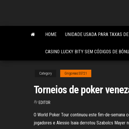
Skip
to
the
content
HOME
UNIDADE USADA PARA TAXAS DE
CASINO LUCKY BITY SEM CÓDIGOS DE BÓN
Category
Grigoreas55721
Torneios de poker venez
By
EDITOR
O World Poker Tour continuou este fim-de-semana c
jogadores e Alessio Isaia derrotou Szabolcs Mayer n