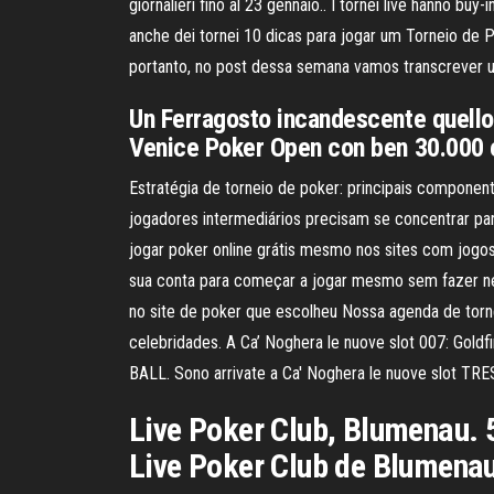
giornalieri fino al 23 gennaio.. I tornei live hanno buy
anche dei tornei 10 dicas para jogar um Torneio de 
portanto, no post dessa semana vamos transcrever u
Un Ferragosto incandescente quello 
Venice Poker Open con ben 30.000 e
Estratégia de torneio de poker: principais component
jogadores intermediários precisam se concentrar pa
jogar poker online grátis mesmo nos sites com jogos
sua conta para começar a jogar mesmo sem fazer nen
no site de poker que escolheu Nossa agenda de torn
celebridades. A Ca’ Noghera le nuove slot 007: Gol
BALL. Sono arrivate a Ca' Noghera le nuove slot T
Live Poker Club, Blumenau. 5,
Live Poker Club de Blumena