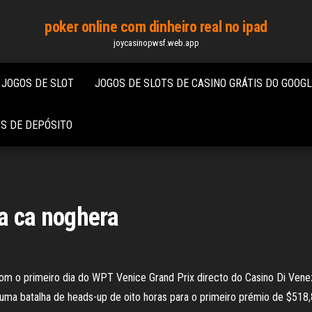
poker online com dinheiro real no ipad
joycasinopwsf.web.app
 JOGOS DE SLOT
JOGOS DE SLOTS DE CASINO GRÁTIS DO GOOG
US DE DEPÓSITO
a ca noghera
om o primeiro dia do WPT Venice Grand Prix directo do Casino Di Ven
uma batalha de heads-up de oito horas para o primeiro prémio de $518,