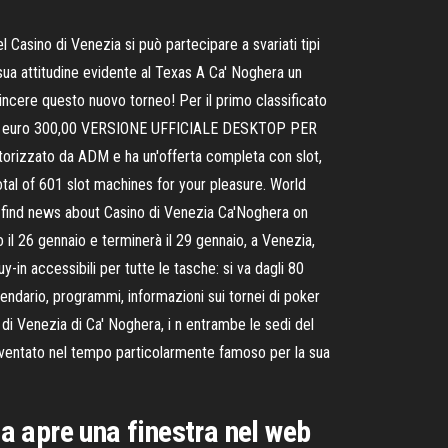
 Casino di Venezia si può partecipare a svariati tipi
 sua attitudine evidente al Texas A Ca' Noghera un
ncere questo nuovo torneo! Per il primo classificato
Torneo: euro 300,00 VERSIONE UFFICIALE DESKTOP PER
utorizzato da ADM e ha un'offerta completa con slot,
total of 601 slot machines for your pleasure. World
or find news about Casino di Venezia Ca'Noghera on
il 26 gennaio e terminerà il 29 gennaio, a Venezia,
y-in accessibili per tutte le tasche: si va dagli 80
lendario, programmi, informazioni sui tornei di poker
o di Venezia di Ca' Noghera, i n entrambe le sedi del
è diventato nel tempo particolarmente famoso per la sua
apre una finestra nel web