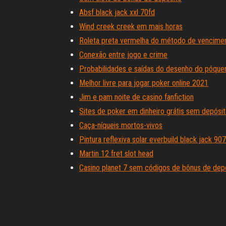
Absf black jack xxl 70fd
Wind creek creek em mais horas
Roleta preta vermelha do método de vencime
Conexão entre jogo e crime
Probabilidades e saídas do desenho do póque
Melhor livre para jogar poker online 2021
Jim e pam noite de casino fanfiction
Sites de poker em dinheiro grátis sem depósi
Caça-níqueis mortos-vivos
Pintura reflexiva solar everbuild black jack 907
Martin 12 fret slot head
Casino planet 7 sem códigos de bônus de dep
Mardi gras casino wv entretenimento