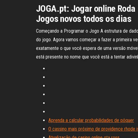
JOGA.pt: Jogar online Roda 
Jogos novos todos os dias
Começando a Programar o Jogo A estrutura de dados
do jogo. Agora vamos começar a fazer a primeira vers
exatamente o que você espera de uma versão móvel da
está presente no nome que você está a tentar adivin
Aprenda a calcular probabilidades de pôquer
O cassino mais próximo de providence rhode i
Atualização de casino online gta ross