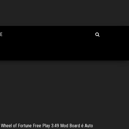
LE
e Wheel of Fortune Free Play 3.49 Mod Board é Auto