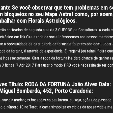
tante Se você observar que tem problemas em sen
tem bloqueios no seu Mapa Astral como, por exem
abalhar com Florais Astrológicos.
Serão sorteados de segunda a sexta 3 CUPONS de Consultores. A cada
letrônico em link Gire a roda da sorte! oferecemos aos nossos membros
ve a oportunidade de girar a roda da fortuna e foi premiado com Jogar 
da fortuna, é através da experiência. 3) reganvi (eu reinei: figura que
una) incessantemente Girar a roda da fortuna lhe dará chance de ganha
ada 3 fichas 7 Abr 2017 Para usar o modo PRO você necessita de ter 
es Título: RODA DA FORTUNA João Alves Data: 3
 Miguel Bombarda, 452, Porto Curadoria:
e anuncia mudanças baseadas no seu karma, ou seja, ações do passado -
o o número 10 no Tarot, a carta simboliza os ciclos da nossa vida e 