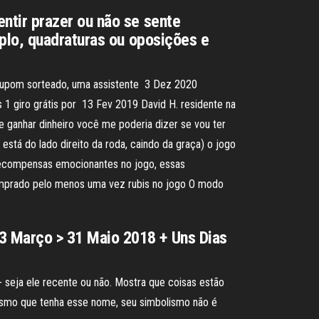
tir prazer ou não se sente
plo, quadraturas ou oposições e
 cupom sorteado, uma assistente 3 Dez 2020
 1 giro grátis por 13 Fev 2019 David H. residente na
e ganhar dinheiro você me poderia dizer se vou ter
 está do lado direito da roda, caindo da graça) o jogo
r recompensas emocionantes no jogo, essas
comprado pelo menos uma vez rubis no jogo O modo
 Março > 31 Maio 2018 + Uns Dias
 seja ele recente ou não. Mostra que coisas estão
mesmo que tenha esse nome, seu simbolismo não é