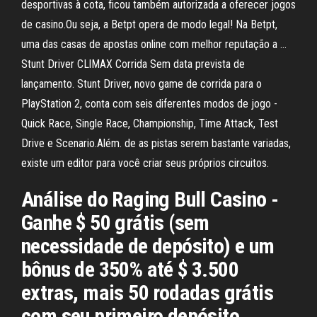
desportivas à cota, ficou também autorizada a oferecer jogos
de casino.Ou seja, a Betpt opera de modo legal! Na Betpt,
uma das casas de apostas online com melhor reputação a …
Stunt Driver CLlMAX Corrida Sem data prevista de
lançamento. Stunt Driver, novo game de corrida para o
PlayStation 2, conta com seis diferentes modos de jogo -
Quick Race, Single Race, Championship, Time Attack, Test
Drive e Scenario.Além. de as pistas serem bastante variadas,
existe um editor para você criar seus próprios circuitos.
Análise do Raging Bull Casino -
Ganhe $ 50 grátis (sem
necessidade de depósito) e um
bônus de 350% até $ 3.500
extras, mais 50 rodadas grátis
com seu primeiro depósito.