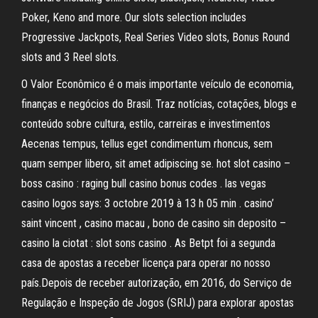
Poker, Keno and more. Our slots selection includes
Progressive Jackpots, Real Series Video slots, Bonus Round
slots and 3 Reel slots.
O Valor Econômico é o mais importante veículo de economia,
finanças e negócios do Brasil. Traz notícias, cotações, blogs e
conteúdo sobre cultura, estilo, carreiras e investimentos
Aecenas tempus, tellus eget condimentum rhoncus, sem
quam semper libero, sit amet adipiscing se. hot slot casino –
boss casino : raging bull casino bonus codes . las vegas
casino logos says: 3 octobre 2019 à 13 h 05 min . casino’
saint vincent , casino macau , bono de casino sin deposito –
casino la ciotat : slot sons casino . As Betpt foi a segunda
casa de apostas a receber licença para operar no nosso
país.Depois de receber autorização, em 2016, do Serviço de
Regulação e Inspeção de Jogos (SRIJ) para explorar apostas